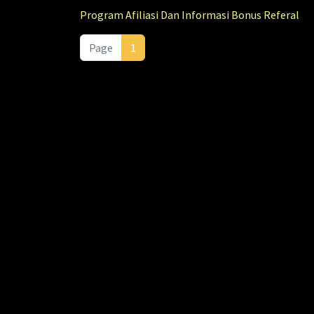
Program Afiliasi Dan Informasi Bonus Referal
Page
1