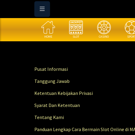
HOME
SLOT
CASINO
SPOR
Pusat Informasi
Tanggung Jawab
Ketentuan Kebijakan Privasi
Syarat Dan Ketentuan
Tentang Kami
Panduan Lengkap Cara Bermain Slot Online di