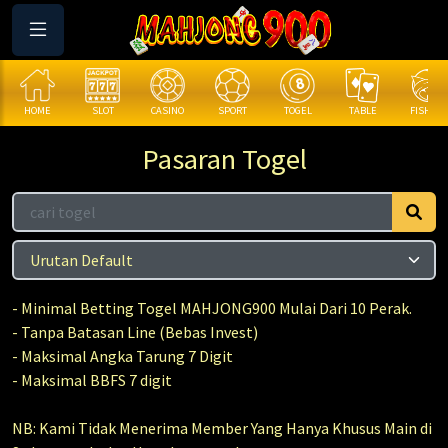
HOME
SLOT
CASINO
SPORT
TOGEL
TABLE
FISHING
Pasaran Togel
- Minimal Betting Togel MAHJONG900 Mulai Dari 10 Perak.
- Tanpa Batasan Line (Bebas Invest)
- Maksimal Angka Tarung 7 Digit
- Maksimal BBFS 7 digit
NB: Kami Tidak Menerima Member Yang Hanya Khusus Main di