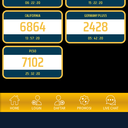
06 : 22 : 20
15 : 22 : 20
CALIFORNIA
GERMANY PLUS5
6864
2428
13 : 57 : 20
05 : 42 : 20
PCSO
7102
25 : 32 : 20
HOME
LOGIN
DAFTAR
PROMOSI
LIVE CHAT