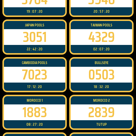
19 : 07 : 20
20 : 57 : 20
JAPAN POOLS
TAIWAN POOLS
3051
4329
22 : 42 : 20
02 : 07 : 20
CAMBODIA POOLS
BULLSEYE
7023
0503
17 : 12 : 20
18 : 32 : 20
MOROCCO 1
MOROCCO 2
1883
2839
08 : 27 : 20
TUTUP