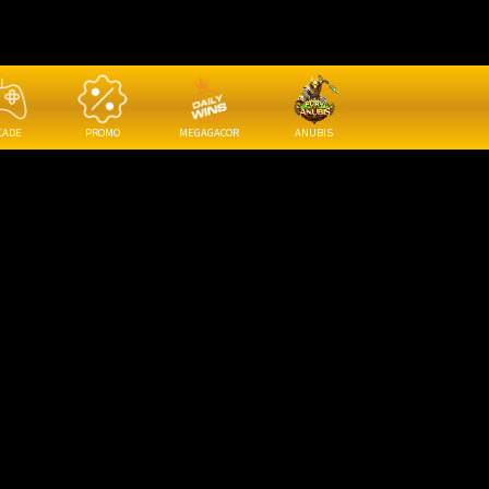
CADE
PROMO
MEGAGACOR
ANUBIS