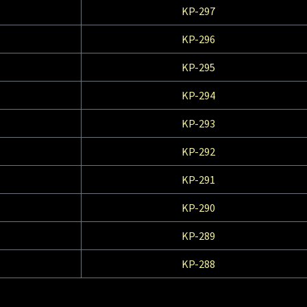
KP-297
KP-296
KP-295
KP-294
KP-293
KP-292
KP-291
KP-290
KP-289
KP-288