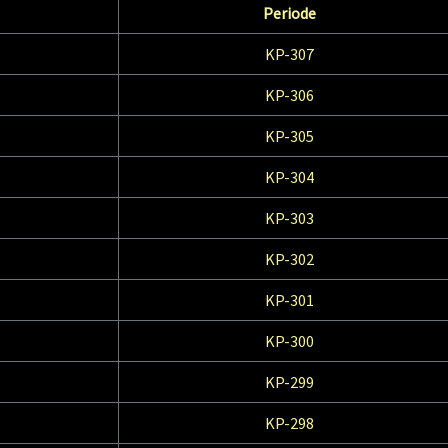
Periode
KP-307
KP-306
KP-305
KP-304
KP-303
KP-302
KP-301
KP-300
KP-299
KP-298