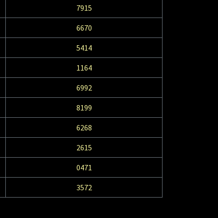
7915
6670
5414
1164
6992
8199
6268
2615
0471
3572