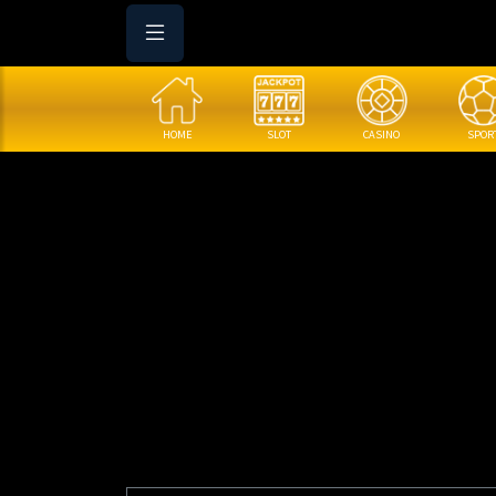
HOME
SLOT
CASINO
SPOR