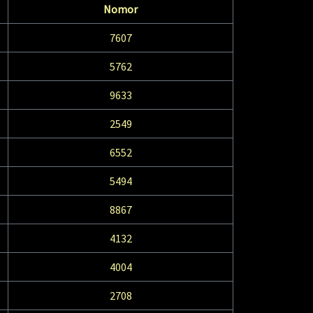
Nomor
7607
5762
9633
2549
6552
5494
8867
4132
4004
2708